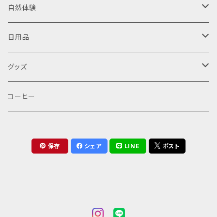
乾燥野菜
自然体験
乾燥にんじん
野菜お茶
野菜の収穫体験
日用品
乾燥トマト
人参葉茶
ハーブティー
山でゆっくり（読書・・・）
野菜処理
グッズ
山でゆっくり１日
バッグ
コーヒー
山でゆっくり半日
保存
シェア
LINE
ポスト