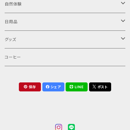
乾燥野菜
自然体験
乾燥にんじん
野菜お茶
野菜の収穫体験
日用品
乾燥トマト
人参葉茶
ハーブティー
山でゆっくり（読書・・・）
野菜処理
グッズ
山でゆっくり１日
バッグ
コーヒー
山でゆっくり半日
保存
シェア
LINE
ポスト