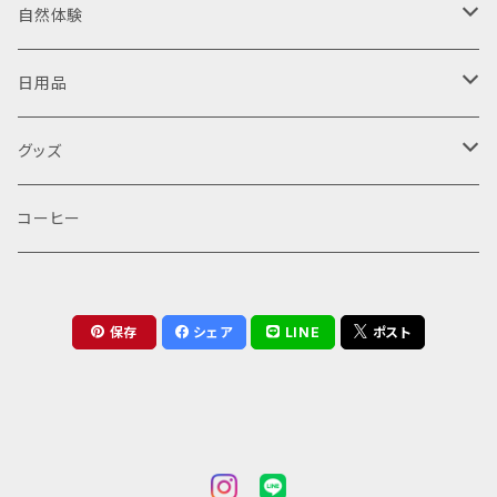
乾燥野菜
自然体験
乾燥にんじん
野菜お茶
野菜の収穫体験
日用品
乾燥トマト
人参葉茶
ハーブティー
山でゆっくり（読書・・・）
野菜処理
グッズ
山でゆっくり１日
バッグ
コーヒー
山でゆっくり半日
保存
シェア
LINE
ポスト